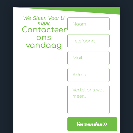
We Staan Voor U
Klaar
Contacteer
ons
vandaag
Verzenden