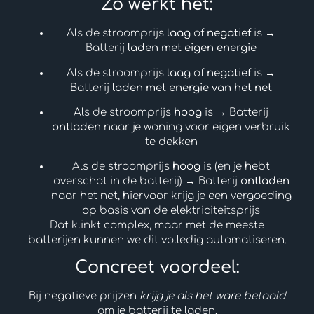
Zo werkt het:
Als de stroomprijs
laag
of
negatief
is →
Batterij
laden met eigen energie
Als de stroomprijs
laag
of
negatief
is →
Batterij
laden met energie van het net
Als de stroomprijs
hoog
is → Batterij
ontladen
naar je woning voor eigen verbruik
te dekken
Als de stroomprijs
hoog
is (en je hebt
overschot in de batterij) → Batterij
ontladen
naar het net, hiervoor krijg je een vergoeding
op basis van de elektriciteitsprijs
Dat klinkt complex, maar met de meeste
batterijen kunnen we dit volledig automatiseren.
Concreet voordeel:
Bij negatieve prijzen
krijg je als het ware betaald
om je batterij te laden.